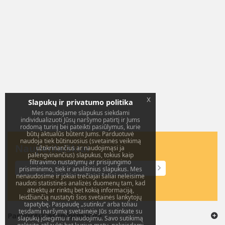
x
Slapukų ir privatumo politika
Mes naudojame slapukus siekdami
individualizuoti Jūsų naršymo patirtį ir Jums
rodomą turinį bei pateikti pasiūlymus, kurie
būtų aktualūs būtent Jums. Parduotuvė
naudoja tiek būtinuosius (svetainės veikimą
Naujienlaiškiai
užtikrinančius ar naudojimąsi ja
palengvinančius) slapukus, tokius kaip
filtravimo nustatymų ar prisijungimo
prisiminimo, tiek ir analitinius slapukus. Mes
nenaudosime ir jokiai trečiajai šaliai neleisime
naudoti statistinės analizės duomenų tam, kad
atsektų ar rinktų bet kokią informaciją,
leidžiančią nustatyti šios svetainės lankytojų
tapatybę. Paspaudę „sutinku“ arba toliau
tęsdami naršymą svetainėje Jūs sutinkate su
Parduotuvės informacija
slapukų įdiegimu ir naudojimu. Savo sutikimą