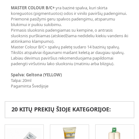
MASTER COLOUR B/C+
yra bazinė spalva, kuri skirta
koreguotos (pigmentuotos) odos ir vinilo paviršių padengimui.
Priemonė pasižymi geru spalvos padengimu, atsparumu
blukimui ir puikiu sukibimu.
Pirmasis sluoksnis padengiamas su kempine, o antrasis
sluoksnis purškiamas (atskiedžiama nedideliu kiekiu vandens iki
atitinkamo klampumo).
Master Colour B/C+ spalvų paletę sudaro 14 bazinių spalvų.
Tikslūs atspalviai išgaunami maišant keletą ar daugiau spalvų.
Labiau dėvimus paviršius rekomenduojama papildomai
padengti viršutiniu lako sluoksniu (matiniu arba blizgiu).
Spalva: Geltona (YELLOW)
Talpa: 20ml
Pagaminta Švedijoje
20 KITŲ PREKIŲ ŠIOJE KATEGORIJOE: