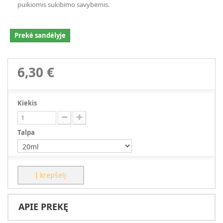
puikiomis sukibimo savybėmis.
Prekė sandėlyje
6,30 €
Kiekis
Talpa
Į krepšelį
APIE PREKĘ