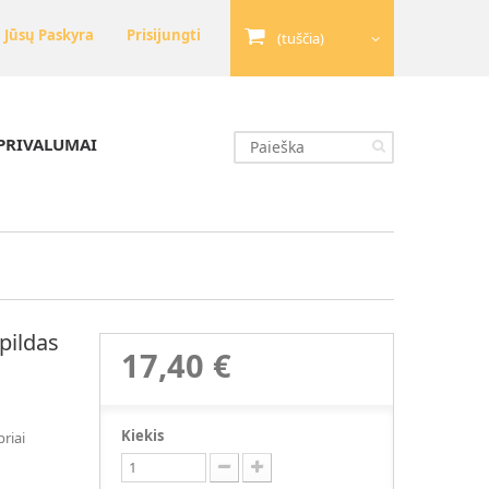
Jūsų Paskyra
Prisijungti
(tuščia)
PRIVALUMAI
žpildas
17,40 €
Kiekis
riai