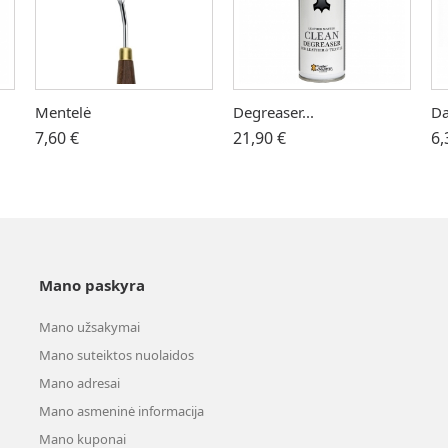
Mentelė
Degreaser...
Da
7,60 €
21,90 €
6,
Mano paskyra
Mano užsakymai
Mano suteiktos nuolaidos
Mano adresai
Mano asmeninė informacija
Mano kuponai