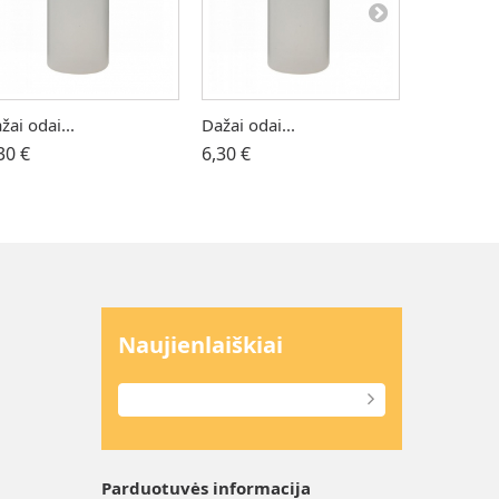
žai odai...
Dažai odai...
Dažai odai
30 €
6,30 €
6,30 €
Naujienlaiškiai
Parduotuvės informacija