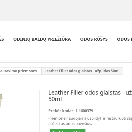
ĖS
ODINIŲ BALDŲ PRIEŽIŪRA
ODOS RŪŠYS
ODOS 
tauravimo priemonės
Leather Filler odos glaistas - užpildas 50ml
Leather Filler odos glaistas - u
50ml
Prekės kodas:
1-1600379
Priemonė naudojama užpildyti ir restauruoti stip
pažeistus odos paviršius.