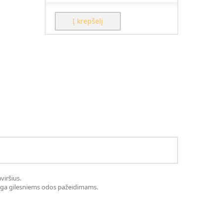
Į krepšelį
viršius.
linga gilesniems odos pažeidimams.