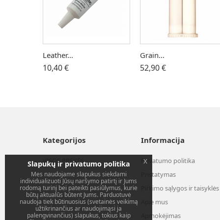
Leather...
Grain...
10,40 €
52,90 €
Kategorijos
Informacija
VISOS PREKĖS
Privatumo politika
x
Slapukų ir privatumo politika
Mes naudojame slapukus siekdami
Pristatymas
individualizuoti Jūsų naršymo patirtį ir Jums
rodomą turinį bei pateikti pasiūlymus, kurie
Pirkimo sąlygos ir taisyklės
būtų aktualūs būtent Jums. Parduotuvė
naudoja tiek būtinuosius (svetainės veikimą
Apie mus
užtikrinančius ar naudojimąsi ja
palengvinančius) slapukus, tokius kaip
Apmokėjimas