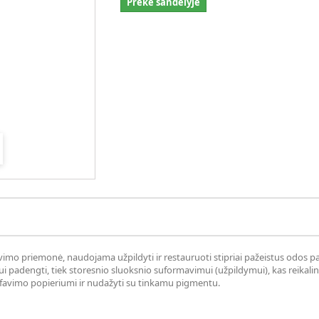
Prekė sandėlyje
imo priemonė, naudojama užpildyti ir restauruoti stipriai pažeistus odos pa
iui padengti, tiek storesnio sluoksnio suformavimui (užpildymui), kas reika
šlifavimo popieriumi ir nudažyti su tinkamu pigmentu.