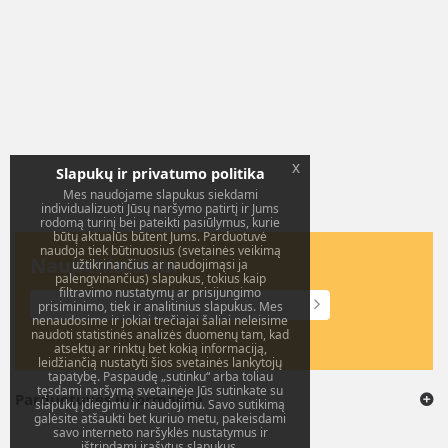
x
Slapukų ir privatumo politika
Mes naudojame slapukus siekdami
individualizuoti Jūsų naršymo patirtį ir Jums
rodomą turinį bei pateikti pasiūlymus, kurie
būtų aktualūs būtent Jums. Parduotuvė
naudoja tiek būtinuosius (svetainės veikimą
Naujienlaiškiai
užtikrinančius ar naudojimąsi ja
palengvinančius) slapukus, tokius kaip
filtravimo nustatymų ar prisijungimo
prisiminimo, tiek ir analitinius slapukus. Mes
nenaudosime ir jokiai trečiajai šaliai neleisime
naudoti statistinės analizės duomenų tam, kad
atsektų ar rinktų bet kokią informaciją,
leidžiančią nustatyti šios svetainės lankytojų
tapatybę. Paspaudę „sutinku“ arba toliau
tęsdami naršymą svetainėje Jūs sutinkate su
Parduotuvės informacija
slapukų įdiegimu ir naudojimu. Savo sutikimą
galėsite atšaukti bet kuriuo metu, pakeisdami
savo interneto naršyklės nustatymus ir
ištrindami įrašytus slapukus.