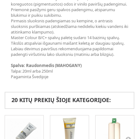
koreguotos (pigmentuotos) odos ir vinilo paviršių padengimui.
Priemonė pasižymi geru spalvos padengimu, atsparumu
blukimui ir puikiu sukibimu.
Pirmasis sluoksnis padengiamas su kempine, o antrasis
sluoksnis purškiamas (atskiedžiama nedideliu kiekiu vandens iki
atitinkamo klampumo).
Master Colour B/C+ spalvų paletę sudaro 14 bazinių spalvų.
Tikslūs atspalviai išgaunami maišant keletą ar daugiau spalvų.
Labiau dėvimus paviršius rekomenduojama papildomai
padengti viršutiniu lako sluoksniu (matiniu arba blizgiu).
Spalva: Raudonmedis (MAHOGANY)
Talpa: 20ml arba 250ml
Pagaminta Švedijoje
20 KITŲ PREKIŲ ŠIOJE KATEGORIJOE: