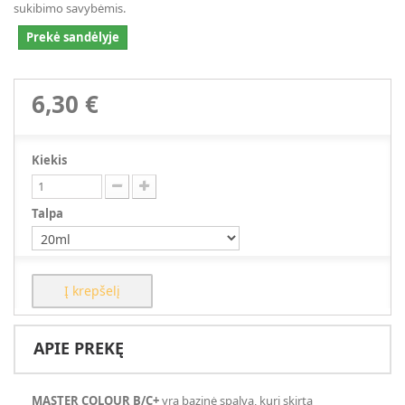
sukibimo savybėmis.
Prekė sandėlyje
6,30 €
Kiekis
Talpa
Į krepšelį
APIE PREKĘ
MASTER COLOUR B/C+
yra bazinė spalva, kuri skirta