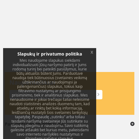
x
Slapukų ir privatumo politika
Mes naudojame slapukus siekdami
individualizuoti Jūsų naršymo patirtį ir Jums
rodomą turinį bei pateikti pasiūlymus, kurie
būtų aktualūs būtent Jums. Parduotuvė
naudoja tiek būtinuosius (svetainės veikimą
Naujienlaiškiai
užtikrinančius ar naudojimąsi ja
palengvinančius) slapukus, tokius kaip
filtravimo nustatymų ar prisijungimo
prisiminimo, tiek ir analitinius slapukus. Mes
nenaudosime ir jokiai trečiajai šaliai neleisime
naudoti statistinės analizės duomenų tam, kad
atsektų ar rinktų bet kokią informaciją,
leidžiančią nustatyti šios svetainės lankytojų
tapatybę. Paspaudę „sutinku“ arba toliau
tęsdami naršymą svetainėje Jūs sutinkate su
Parduotuvės informacija
slapukų įdiegimu ir naudojimu. Savo sutikimą
galėsite atšaukti bet kuriuo metu, pakeisdami
savo interneto naršyklės nustatymus ir
ištrindami įrašytus slapukus.