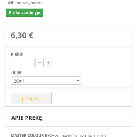
sukibimo savybėmis.
Prekė sandėlyje
6,30 €
Kiekis
Talpa
Į krepšelį
APIE PREKĘ
MASTER COLOUR B/C+
yra bazinė spalva, kuri skirta