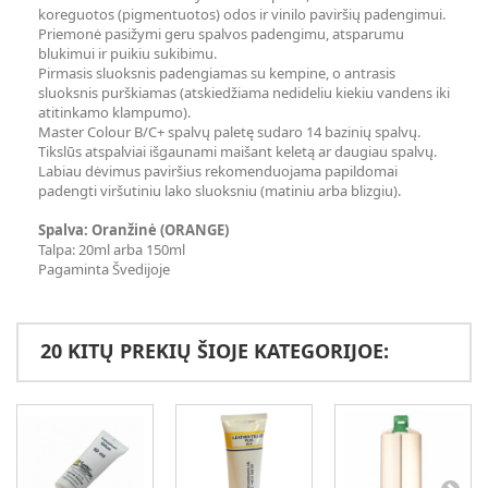
koreguotos (pigmentuotos) odos ir vinilo paviršių padengimui.
Priemonė pasižymi geru spalvos padengimu, atsparumu
blukimui ir puikiu sukibimu.
Pirmasis sluoksnis padengiamas su kempine, o antrasis
sluoksnis purškiamas (atskiedžiama nedideliu kiekiu vandens iki
atitinkamo klampumo).
Master Colour B/C+ spalvų paletę sudaro 14 bazinių spalvų.
Tikslūs atspalviai išgaunami maišant keletą ar daugiau spalvų.
Labiau dėvimus paviršius rekomenduojama papildomai
padengti viršutiniu lako sluoksniu (matiniu arba blizgiu).
Spalva: Oranžinė (ORANGE)
Talpa: 20ml arba 150ml
Pagaminta Švedijoje
20 KITŲ PREKIŲ ŠIOJE KATEGORIJOE: