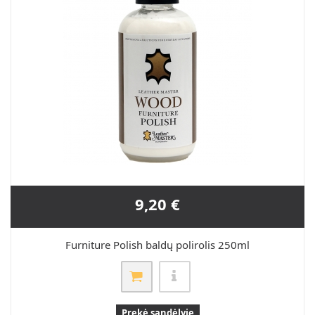
9,20 €
Furniture Polish baldų polirolis 250ml
Prekė sandėlyje