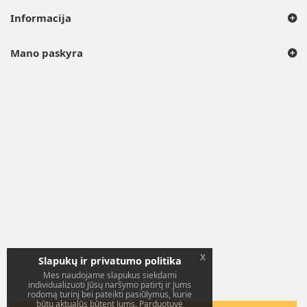
Informacija
Mano paskyra
x
Slapukų ir privatumo politika
Mes naudojame slapukus siekdami
individualizuoti Jūsų naršymo patirtį ir Jums
rodomą turinį bei pateikti pasiūlymus, kurie
būtų aktualūs būtent Jums. Parduotuvė