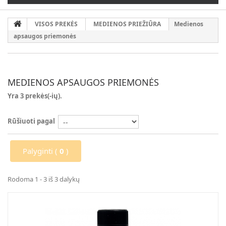
VISOS PREKĖS
MEDIENOS PRIEŽIŪRA
Medienos
apsaugos priemonės
MEDIENOS APSAUGOS PRIEMONĖS
Yra 3 prekės(-ių).
Rūšiuoti pagal
Palyginti (
0
)
Rodoma 1 - 3 iš 3 dalykų